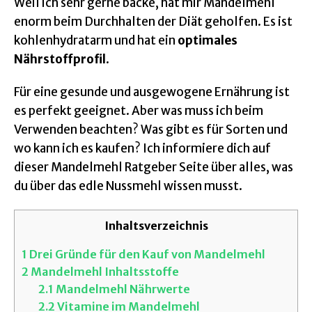
Weil ich sehr gerne backe, hat mir Mandelmehl
enorm beim Durchhalten der Diät geholfen. Es ist
kohlenhydratarm und hat ein
optimales
Nährstoffprofil
.
Für eine gesunde und ausgewogene Ernährung ist
es perfekt geeignet. Aber was muss ich beim
Verwenden beachten? Was gibt es für Sorten und
wo kann ich es kaufen? Ich informiere dich auf
dieser Mandelmehl Ratgeber Seite über alles, was
du über das edle Nussmehl wissen musst.
Inhaltsverzeichnis
1
Drei Gründe für den Kauf von Mandelmehl
2
Mandelmehl Inhaltsstoffe
2.1
Mandelmehl Nährwerte
2.2
Vitamine im Mandelmehl